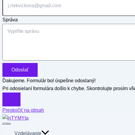
Správa
Odoslať
Ďakujeme. Formulár bol úspešne odoslaný!
Pri odosielaní formulára došlo k chybe. Skontrolujte prosím vše
Preskočiť na obsah
InTYMYta
Vzdelávanie