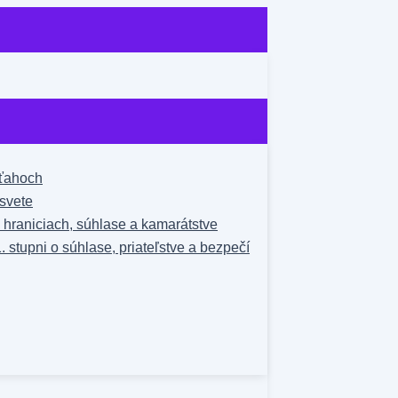
zťahoch
svete
o hraniciach, súhlase a kamarátstve
1. stupni o súhlase, priateľstve a bezpečí