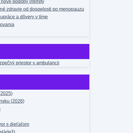
a nové podoby intimity
čné zdravie od dospelosti po menopauzu
upráce a dôvery v tíme
žovania
ezpečný priestor v ambulancii
(2025)
nsku (2026)
e
vor s dieťaťom
mládež)