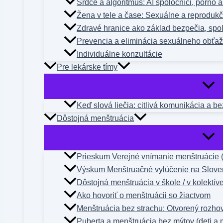
Srdce a algoritmus: AI spoločníci, porno 
Žena v tele a čase: Sexuálne a reproduk
Zdravé hranice ako základ bezpečia, spol
Prevencia a eliminácia sexuálneho obťa
Individuálne konzultácie
Pre lekárske tímy
Keď slová liečia: citlivá komunikácia a b
Dôstojná menštruácia
Prieskum Verejné vnímanie menštruácie 
Výskum Menštruačné vylúčenie na Slove
Dôstojná menštruácia v škole / v kolektív
Ako hovoriť o menštruácii so žiactvom
Menštruácia bez strachu: Otvorený rozho
Puberta a menštruácia bez mýtov (deti a 