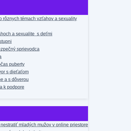
 rôznych témach vzťahov a sexuality
hoch a sexualite s deťmi
stupni
bezpečný sprievodca
a
čas puberty
vor s dieťaťom
ne a s dôverou
a k podpore
estratiť mladých mužov v online priestore