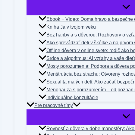
Ebook + Video: Doma hravo a bezpečne o
Kniha Ja v tvojom veku
Bez hanby a s dôverou: Rozhovory o vzťa
Ako sprevádzať deti v škôlke a na prvom 
Offline dôvera v online svete: rodič ako 
Srdce a algoritmus: AI vzťahy a vaše dieť
Mosty porozumenia: Podpora a dôvera po
Menštruácia bez strachu: Otvorený rozho
Sexualita malých detí: Ako začať bezpeč
Menopauza s porozumením – od poznani
Individuálne konzultácie
Pre pracovné tímy
Rovnosť a dôvera v dobe manosféry: Ako n