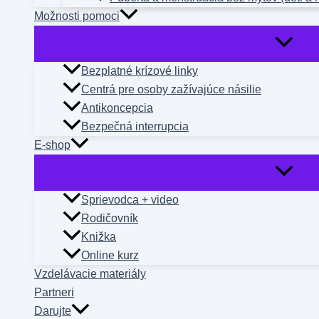
Možnosti pomoci
Bezplatné krízové linky
Centrá pre osoby zažívajúce násilie
Antikoncepcia
Bezpečná interrupcia
E-shop
Sprievodca + video
Rodičovník
Knižka
Online kurz
Vzdelávacie materiály
Partneri
Darujte