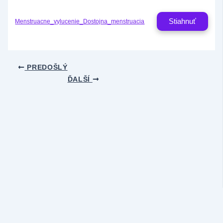
Stiahnuť
Menstruacne_vylucenie_Dostojna_menstruacia
PREDOŠLÝ
ĎALŠÍ