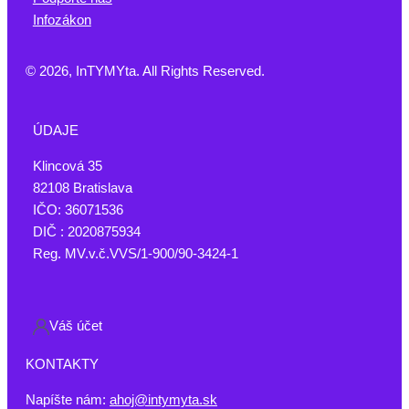
Infozákon
© 2026, InTYMYta. All Rights Reserved.
ÚDAJE
Klincová 35
82108 Bratislava
IČO: 36071536
DIČ : 2020875934
Reg. MV.v.č.VVS/1-900/90-3424-1
Váš účet
KONTAKTY
Napíšte nám:
ahoj@intymyta.sk