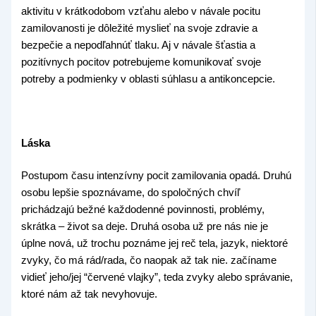
aktivitu v krátkodobom vzťahu alebo v návale pocitu
zamilovanosti je dôležité myslieť na svoje zdravie a
bezpečie a nepodľahnúť tlaku. Aj v návale šťastia a
pozitívnych pocitov potrebujeme komunikovať svoje
potreby a podmienky v oblasti súhlasu a antikoncepcie.
Láska
Postupom času intenzívny pocit zamilovania opadá. Druhú
osobu lepšie spoznávame, do spoločných chvíľ
prichádzajú bežné každodenné povinnosti, problémy,
skrátka – život sa deje. Druhá osoba už pre nás nie je
úplne nová, už trochu poznáme jej reč tela, jazyk, niektoré
zvyky, čo má rád/rada, čo naopak až tak nie. začíname
vidieť jeho/jej “červené vlajky”, teda zvyky alebo správanie,
ktoré nám až tak nevyhovuje.