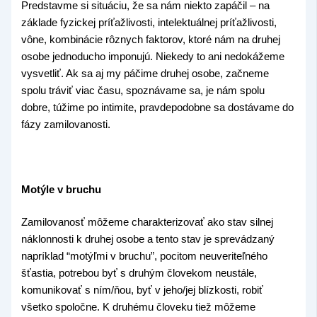
Predstavme si situáciu, že sa nám niekto zapáčil – na
základe fyzickej príťažlivosti, intelektuálnej príťažlivosti,
vône, kombinácie rôznych faktorov, ktoré nám na druhej
osobe jednoducho imponujú. Niekedy to ani nedokážeme
vysvetliť. Ak sa aj my páčime druhej osobe, začneme
spolu tráviť viac času, spoznávame sa, je nám spolu
dobre, túžime po intimite, pravdepodobne sa dostávame do
fázy zamilovanosti.
Motýle v bruchu
Zamilovanosť môžeme charakterizovať ako stav silnej
náklonnosti k druhej osobe a tento stav je sprevádzaný
napríklad “motýľmi v bruchu”, pocitom neuveriteľného
šťastia, potrebou byť s druhým človekom neustále,
komunikovať s ním/ňou, byť v jeho/jej blízkosti, robiť
všetko spoločne. K druhému človeku tiež môžeme