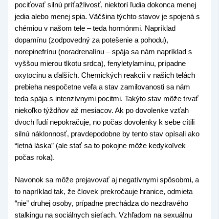
pociťovať silnú príťažlivosť, niektorí ľudia dokonca menej
jedia alebo menej spia. Väčšina týchto stavov je spojená s
chémiou v našom tele – teda hormónmi. Napríklad
dopamínu (zodpovedný za potešenie a pohodu),
norepinefrínu (noradrenalínu – spája sa nám napríklad s
vyššou mierou tlkotu srdca), fenyletylamínu, prípadne
oxytocínu a ďalších. Chemických reakcií v našich telách
prebieha nespočetne veľa a stav zamilovanosti sa nám
teda spája s intenzívnymi pocitmi. Takýto stav môže trvať
niekoľko týždňov až mesiacov. Ak po dovolenke vzťah
dvoch ľudí nepokračuje, no počas dovolenky k sebe cítili
silnú náklonnosť, pravdepodobne by tento stav opísali ako
“letná láska” (ale stať sa to pokojne môže kedykoľvek
počas roka).
Navonok sa môže prejavovať aj negatívnymi spôsobmi, a
to napríklad tak, že človek prekročauje hranice, odmieta
“nie” druhej osoby, prípadne prechádza do nezdravého
stalkingu na sociálnych sieťach. Vzhľadom na sexuálnu