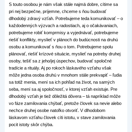
S touto osobou je nám však stále najmä dobre, cítime sa
pri nej bezpečne, príjemne, chceme s ňou budovať
dlhodobý zdravý vzťah. Potrebujeme teda komunikovať – o
každodenných výzvach a radostiach, aj o očakávaniach,
potrebujeme robiť komprmisy a vyjednávať, potrebujeme
riešiť konflikty, myslieť v plánoch do budúcnosti na druhú
osobu a komunikovať s ňou o tom. Potrebujeme spolu
plánovať, riešiť krízové situácie, myslieť na potreby druhej
osoby, tešiť sa z jeho/jej úspechov, budovať spoločné
tradície a rituály. Aj po rokoch láskavého vzťahu však
môže jedna osoba druhú v mnohom stále prekvapiť – ľudia
sa totiž menia, mení sa ich pohľad na život, na samých
seba, mení sa aj spoločnosť, v ktorej vzťah existuje. Pre
dlhodobý vzťah je tiež dôležitá dôvera – tá napríklad môže
vo fáze zamilovania chýbať, pretože človek sa nevie alebo
nechce druhej osobe natoľko otvoriť. V dlhodobom
láskavom vzťahu človek cíti istotu, v stave zamilovania
pocit istoty skôr chýba.