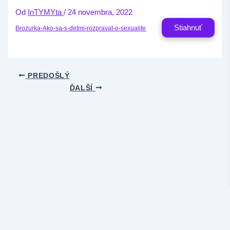
Od
InTYMYta
/
24 novembra, 2022
Stiahnuť
Brozurka-Ako-sa-s-detmi-rozpravat-o-sexualite
PREDOŠLÝ
ĎALŠÍ