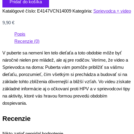
Pridať do košíka
Katalógové číslo:
E4147VCN14009
Kategória:
Sprievodca + video
9,90
€
Popis
Recenzie (0)
V puberte sa nemení len telo dieťaťa a toto obdobie môže byť
náročné nielen pre mládež, ale aj pre rodičov. Veríme, že video a
Sprievodca na doma: Puberta vám pomôže priblížiť sa vášmu
dieťaťu, porozumieť, čím všetkým si prechádza a budovať si na
základe tohto zblíženia dôvernejší a bližší vzťah. Vo videu získate
základné informácie aj o očkovaní proti HPV a v sprievodcovi tipy
na aktivity, ktoré vás hravou formou prevedú obdobím
dospievania.
Recenzie
Nikto zatiaľ nepridal hodnotenie.