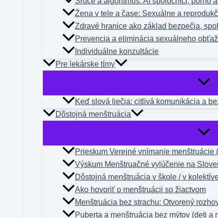
Srdce a algoritmus: AI spoločníci, porno 
Žena v tele a čase: Sexuálne a reproduk
Zdravé hranice ako základ bezpečia, spol
Prevencia a eliminácia sexuálneho obťa
Individuálne konzultácie
Pre lekárske tímy
Keď slová liečia: citlivá komunikácia a b
Dôstojná menštruácia
Prieskum Verejné vnímanie menštruácie 
Výskum Menštruačné vylúčenie na Slove
Dôstojná menštruácia v škole / v kolektív
Ako hovoriť o menštruácii so žiactvom
Menštruácia bez strachu: Otvorený rozho
Puberta a menštruácia bez mýtov (deti a 