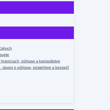
zťahoch
svete
o hraniciach, súhlase a kamarátstve
1. stupni o súhlase, priateľstve a bezpečí