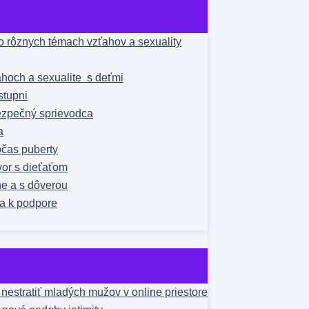
 rôznych témach vzťahov a sexuality
hoch a sexualite s deťmi
stupni
bezpečný sprievodca
a
čas puberty
vor s dieťaťom
ne a s dôverou
a k podpore
estratiť mladých mužov v online priestore