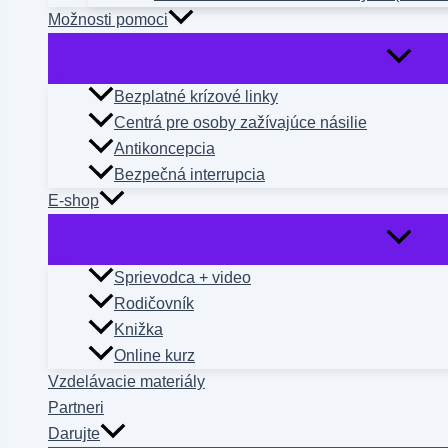
Možnosti pomoci
Bezplatné krízové linky
Centrá pre osoby zažívajúce násilie
Antikoncepcia
Bezpečná interrupcia
E-shop
Sprievodca + video
Rodičovník
Knižka
Online kurz
Vzdelávacie materiály
Partneri
Darujte