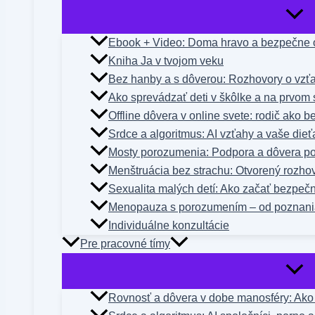
Ebook + Video: Doma hravo a bezpečne o
Kniha Ja v tvojom veku
Bez hanby a s dôverou: Rozhovory o vzťa
Ako sprevádzať deti v škôlke a na prvom 
Offline dôvera v online svete: rodič ako 
Srdce a algoritmus: AI vzťahy a vaše dieť
Mosty porozumenia: Podpora a dôvera po
Menštruácia bez strachu: Otvorený rozho
Sexualita malých detí: Ako začať bezpeč
Menopauza s porozumením – od poznani
Individuálne konzultácie
Pre pracovné tímy
Rovnosť a dôvera v dobe manosféry: Ako n