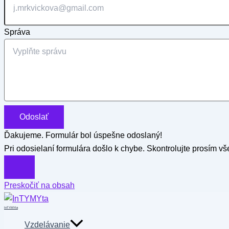
Správa
Odoslať
Ďakujeme. Formulár bol úspešne odoslaný!
Pri odosielaní formulára došlo k chybe. Skontrolujte prosím vše
Preskočiť na obsah
InTYMYta
Vzdelávanie