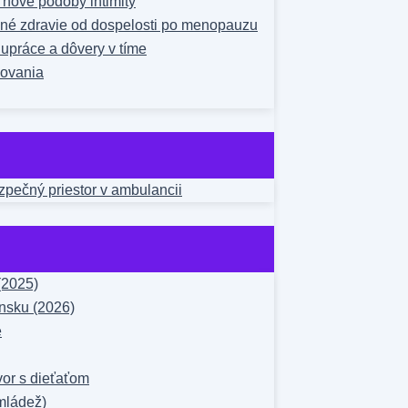
a nové podoby intimity
čné zdravie od dospelosti po menopauzu
upráce a dôvery v tíme
žovania
ezpečný priestor v ambulancii
(2025)
nsku (2026)
e
vor s dieťaťom
mládež)