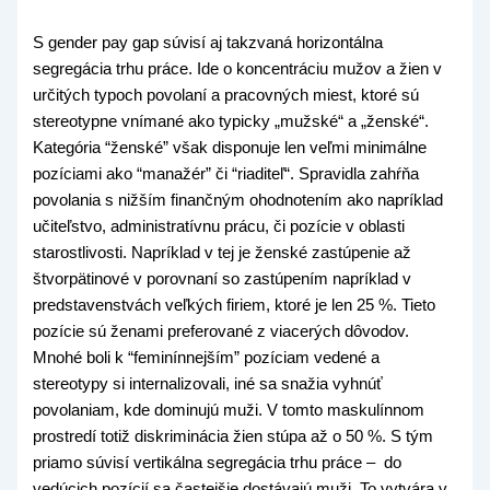
S gender pay gap súvisí aj takzvaná horizontálna
segregácia trhu práce. Ide o koncentráciu mužov a žien v
určitých typoch povolaní a pracovných miest, ktoré sú
stereotypne vnímané ako typicky „mužské“ a „ženské“.
Kategória “ženské” však disponuje len veľmi minimálne
pozíciami ako “manažér” či “riaditeľ“. Spravidla zahŕňa
povolania s nižším finančným ohodnotením ako napríklad
učiteľstvo, administratívnu prácu, či pozície v oblasti
starostlivosti. Napríklad v tej je ženské zastúpenie až
štvorpätinové v porovnaní so zastúpením napríklad v
predstavenstvách veľkých firiem, ktoré je len 25 %. Tieto
pozície sú ženami preferované z viacerých dôvodov.
Mnohé boli k “feminínnejším” pozíciam vedené a
stereotypy si internalizovali, iné sa snažia vyhnúť
povolaniam, kde dominujú muži. V tomto maskulínnom
prostredí totiž diskriminácia žien stúpa až o 50 %. S tým
priamo súvisí vertikálna segregácia trhu práce – do
vedúcich pozícií sa častejšie dostávajú muži. To vytvára v