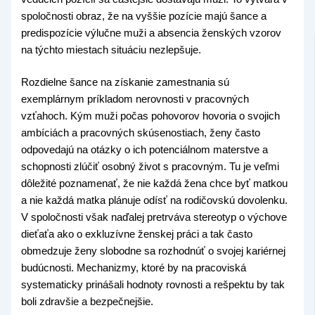
spoločnosti obraz, že na vyššie pozície majú šance a
predispozície výlučne muži a absencia ženských vzorov
na týchto miestach situáciu nezlepšuje.
Rozdielne šance na získanie zamestnania sú
exemplárnym príkladom nerovnosti v pracovných
vzťahoch. Kým muži počas pohovorov hovoria o svojich
ambíciách a pracovných skúsenostiach, ženy často
odpovedajú na otázky o ich potenciálnom materstve a
schopnosti zlúčiť osobný život s pracovným. Tu je veľmi
dôležité poznamenať, že nie každá žena chce byť matkou
a nie každá matka plánuje odísť na rodičovskú dovolenku.
V spoločnosti však naďalej pretrváva stereotyp o výchove
dieťaťa ako o exkluzívne ženskej práci a tak často
obmedzuje ženy slobodne sa rozhodnúť o svojej kariérnej
budúcnosti. Mechanizmy, ktoré by na pracoviská
systematicky prinášali hodnoty rovnosti a rešpektu by tak
boli zdravšie a bezpečnejšie.