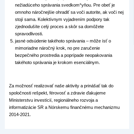
nežiadúceho správania svedkom*yňou. Pre obeť je
omnoho náročnejšie ohradiť sa voči autorite, ak voči nej
stojí sama. Kolektívnym vyjadrením podpory tak
zjednodušíte celý proces a skôr sa domôžete
spravodlivosti.
jasné odsúdenie takéhoto správania – môže ísť o
mimoriadne náročný krok, no pre zaručenie
bezpečného prostredia a poprípade neopakovania
takéhoto správania je krokom esenciálnym.
Za možnosť realizovať naše aktivity a prinášať tak do
spoločnosti rešpekt, férovosť a zdravie ďakujeme
Ministerstvu investícií, regionálneho rozvoja a
informatizácie SR a Nórskemu finančnému mechanizmu
2014-2021.