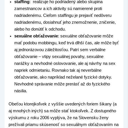
staffing
: realizuje ho podriadený alebo skupina
zamestnancov a ich aktivity sú namierené proti
nadriadenému. Cieľom staffingu je prejaviť nedôveru
nadriadenému, dosiahnuť jeho znemožnenie, zničenie,
alebo ho donútiť k odchodu.
sexuálne obťažovanie
: sexuálne obťažovanie môže
mať podobu mobbingu, keď trvá dlhší čas, ale môže byť
aj jednorázovou záležitosťou. Patrí sem verbálne
obťažovanie – vtipy sexuálnej povahy, sexuálne
narážky a nevhodné oslovovanie, ale aj návrhy na sex
napriek odmietaniu. Rovnako tak aj neverbálne
obťažovanie, ako napríklad neželané fyzické dotyky.
Nevhodné správanie môže prerásť až do fyzického
násilia.
Obeťou ktorejkoľvek z vyššie uvedených foriem šikany (a
aj mnohých iných) sa môže stať ktokoľvek. Z dostupného
výskumu z roku 2006 vyplýva, že na Slovensku ženy
prežívali priamu skúsenosť so sexuálnym obťažovaním na