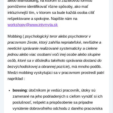
alebo teambuilding, na ktorom si zážitkovou formou
pomôžeme identifikovať rôzne spôsoby, ako mať
inkluzívnejší tím, v ktorom sa bude každá osoba cítiť
rešpektovane a spokojne. Napíšte nám na
workshopy@www.intymyta.sk
Mobbing (
psychologický teror a
lebo psychoteror v
pracovnom živote, ktorý zahŕňa nepriateľské, nevľúdne a
neetické správanie realizované systematicky a cielene
jednou alebo viac osobami voči inej osobe alebo skupine
osôb, ktoré sa v dôsledku takéhoto správania dostanú do
bezvýchodiskovej a obrannej pozície
), má mnoho podôb.
Medzi mobbing vyskytujúci sa v pracovnom prostredí patrí
napríklad :
bossing
: útočníkom je vedúci pracovník, útoky sú
zamerané na jeho podriadených s cieľom vynútiť si ich
poslušnosť, rešpekt a prispôsobenie sa prípadne
vynútenie dobrovoľného odchodu z daného pracoviska