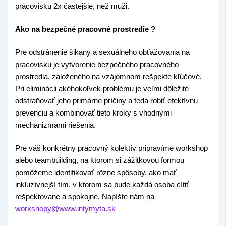
pracovisku 2x častejšie, než muži.
Ako na bezpečné pracovné prostredie ?
Pre odstránenie šikany a sexuálneho obťažovania na
pracovisku je vytvorenie bezpečného pracovného
prostredia, založeného na vzájomnom rešpekte kľúčové.
Pri eliminácii akéhokoľvek problému je veľmi dôležité
odstraňovať jeho primárne príčiny a teda robiť efektívnu
prevenciu a kombinovať tieto kroky s vhodnými
mechanizmami riešenia.
Pre váš konkrétny pracovný kolektív pripravíme workshop
alebo teambuilding, na ktorom si zážitkovou formou
pomôžeme identifikovať rôzne spôsoby, ako mať
inkluzívnejší tím, v ktorom sa bude každá osoba cítiť
rešpektovane a spokojne. Napíšte nám na
workshopy@www.intymyta.sk