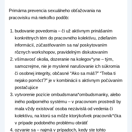
Primárna prevencia sexuálneho obťažovania na
pracovisku má niekoľko podôb:
budovanie povedomia – či už aktívnym prinášaním
konkrétnych tém do pracovného kolektívu, zdieľaním
informácií, zúčastňovaním sa na/ poskytovaním
rôznych workshopov, pravidelným diskutovaním
všímavosť okolia, dozeranie na kolegov*yne – tým,
samozrejme, nie je myslené narušovanie ich súkromia
či osobnej integrity, občasné “Ako sa máš?” “Treba ti
nejako pomôcť?” je v kombinácii s aktívnym počúvaním
postačujúce
vytvorenie pozície ombudsmana*ombudsmanky, alebo
iného podporného systému – v pracovnom prostredí by
mala vždy existovať osoba nezávislá od vedenia či
kolektívu, na ktorú sa môže ktorýkoľvek pracovník*čka
v prípade podobného problému obrátiť
ozvanie sa – najmä v prípadoch, kedy ste tohto