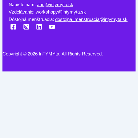
Napíšte nám:
ahoj@intymyta.sk
Vzdelávanie:
workshopy@intymyta.sk
Dôstojná menštruácia:
dostojna_menstruacia@intymyta.sk
Copyright © 2026 InTYMYta. All Rights Reserved.