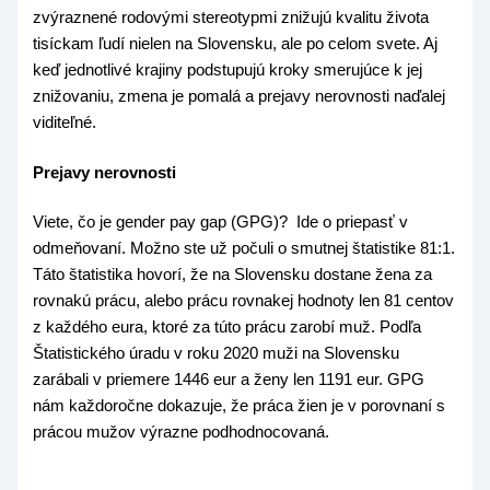
zvýraznené rodovými stereotypmi znižujú kvalitu života
tisíckam ľudí nielen na Slovensku, ale po celom svete. Aj
keď jednotlivé krajiny podstupujú kroky smerujúce k jej
znižovaniu, zmena je pomalá a prejavy nerovnosti naďalej
viditeľné.
Prejavy nerovnosti
Viete, čo je gender pay gap (GPG)? Ide o priepasť v
odmeňovaní. Možno ste už počuli o smutnej štatistike 81:1.
Táto štatistika hovorí, že na Slovensku dostane žena za
rovnakú prácu, alebo prácu rovnakej hodnoty len 81 centov
z každého eura, ktoré za túto prácu zarobí muž. Podľa
Štatistického úradu v roku 2020 muži na Slovensku
zarábali v priemere 1446 eur a ženy len 1191 eur. GPG
nám každoročne dokazuje, že práca žien je v porovnaní s
prácou mužov výrazne podhodnocovaná.