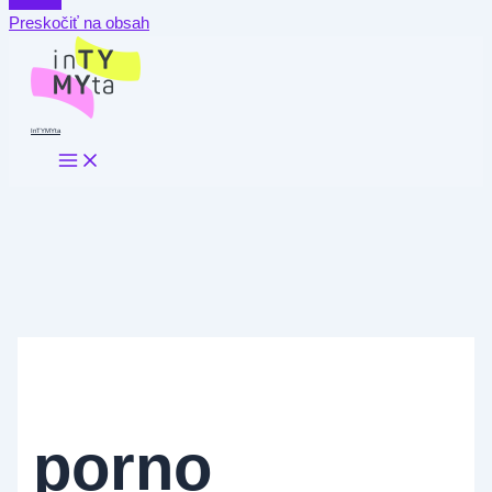
Preskočiť na obsah
InTYMYta
porno