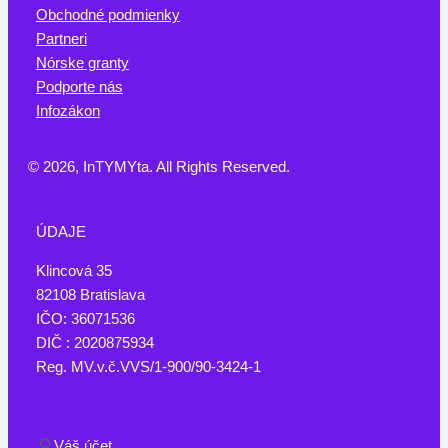
Obchodné podmienky
Partneri
Nórske granty
Podporte nás
Infozákon
© 2026, InTYMYta. All Rights Reserved.
ÚDAJE
Klincová 35
82108 Bratislava
IČO: 36071536
DIČ : 2020875934
Reg. MV.v.č.VVS/1-900/90-3424-1
Váš účet