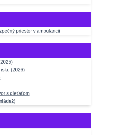
ezpečný priestor v ambulancii
(2025)
nsku (2026)
e
vor s dieťaťom
mládež)