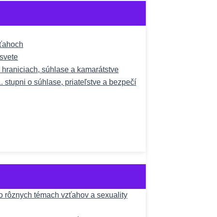
zťahoch
svete
o hraniciach, súhlase a kamarátstve
1. stupni o súhlase, priateľstve a bezpečí
 rôznych témach vzťahov a sexuality