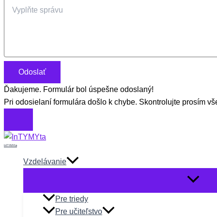
Odoslať
Ďakujeme. Formulár bol úspešne odoslaný!
Pri odosielaní formulára došlo k chybe. Skontrolujte prosím vše
Preskočiť
InTYMYta
na
obsah
Vzdelávanie
Pre triedy
Pre učiteľstvo