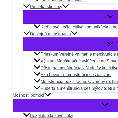
Pre lekárske tímy
Keď slová liečia: citlivá komunikácia a b
Dôstojná menštruácia
Prieskum Verejné vnímanie menštruácie 
Výskum Menštruačné vylúčenie na Slove
Dôstojná menštruácia v škole / v kolektív
Ako hovoriť o menštruácii so žiactvom
Menštruácia bez strachu: Otvorený rozho
Puberta a menštruácia bez mýtov (deti a 
Možnosti pomoci
Bezplatné krízové linky