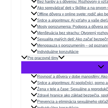
Bez hanby a s dôverou: Rozhovory o vzťa
Ako sprevádzať deti v škôlke a na prvom 
Offline dôvera v online svete: rodič ako 
Srdce a algoritmus: AI vzťahy a vaše dieť
Mosty porozumenia: Podpora a dôvera po
Menštruácia bez strachu: Otvorený rozho
Sexualita malých detí: Ako začať bezpeč
Menopauza s porozumením – od poznani
Individuálne konzultácie
Pre pracovné tímy
Rovnosť a dôvera v dobe manosféry: Ako n
Srdce a algoritmus: AI spoločníci, porno 
Žena v tele a čase: Sexuálne a reproduk
Zdravé hranice ako základ bezpečia, spol
Prevencia a eliminácia sexuálneho obťa
Individuálne konzultácie