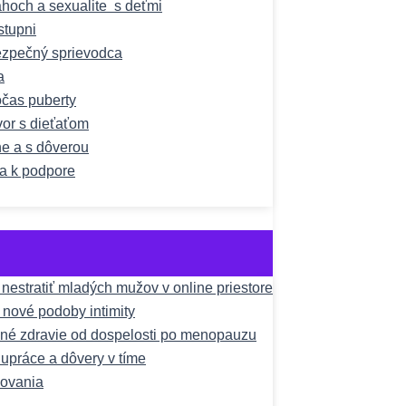
hoch a sexualite s deťmi
stupni
bezpečný sprievodca
a
čas puberty
vor s dieťaťom
ne a s dôverou
a k podpore
estratiť mladých mužov v online priestore
a nové podoby intimity
čné zdravie od dospelosti po menopauzu
upráce a dôvery v tíme
žovania