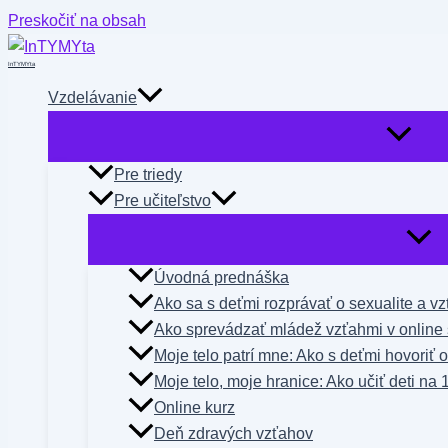
Preskočiť na obsah
InTYMYta
Vzdelávanie
Pre triedy
Pre učiteľstvo
Úvodná prednáška
Ako sa s deťmi rozprávať o sexualite a v
Ako sprevádzať mládež vzťahmi v online 
Moje telo patrí mne: Ako s deťmi hovoriť 
Moje telo, moje hranice: Ako učiť deti na 
Online kurz
Deň zdravých vzťahov