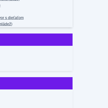
e
vor s dieťaťom
mládež)