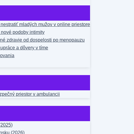
estratiť mladých mužov v online priestore
a nové podoby intimity
čné zdravie od dospelosti po menopauzu
upráce a dôvery v tíme
žovania
ezpečný priestor v ambulancii
(2025)
nsku (2026)