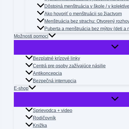
Dôstojná menštruácia v škole / v kolektív
Ako hovoriť o menštruácii so žiactvom
Menštruácia bez strachu: Otvorený rozho
Puberta a menštruácia bez mýtov (deti a 
Možnosti pomoci
Bezplatné krízové linky
Centrá pre osoby zažívajúce násilie
Antikoncepcia
Bezpečná interrupcia
E-shop
Sprievodca + video
Rodičovník
Knižka