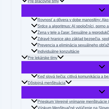
Pre pracovné tímy
Rovnosť a dôvera v dobe manosféry: Ako n
Srdce a algoritmus: AI spoločníci, porno 
Žena v tele a čase: Sexuálne a reproduk
Zdravé hranice ako základ bezpečia, spol
Prevencia a eliminácia sexuálneho obťa
Individuálne konzultácie
Pre lekárske tímy
Keď slová liečia: citlivá komunikácia a b
Dôstojná menštruácia
Prieskum Verejné vnímanie menštruácie 
Výskum Menštruačné vylúčenie na Slove