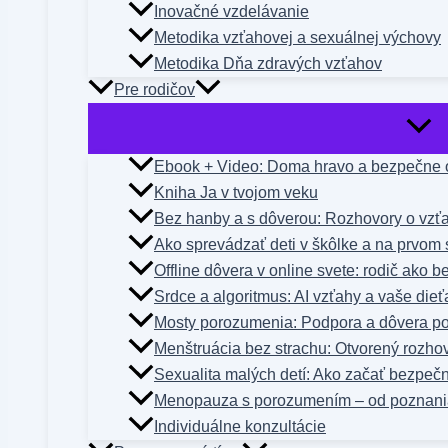
Inovačné vzdelávanie
Metodika vzťahovej a sexuálnej výchovy
Metodika Dňa zdravých vzťahov
Pre rodičov
Ebook + Video: Doma hravo a bezpečne o
Kniha Ja v tvojom veku
Bez hanby a s dôverou: Rozhovory o vzťa
Ako sprevádzať deti v škôlke a na prvom 
Offline dôvera v online svete: rodič ako 
Srdce a algoritmus: AI vzťahy a vaše dieť
Mosty porozumenia: Podpora a dôvera po
Menštruácia bez strachu: Otvorený rozho
Sexualita malých detí: Ako začať bezpeč
Menopauza s porozumením – od poznani
Individuálne konzultácie