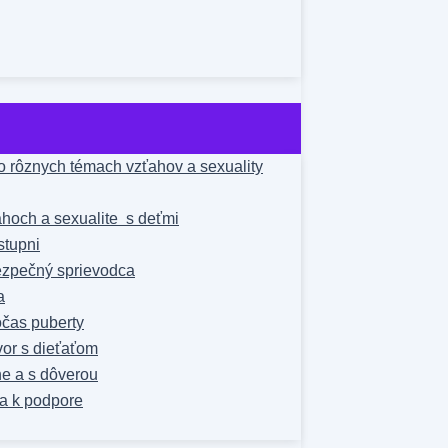
 rôznych témach vzťahov a sexuality
hoch a sexualite s deťmi
stupni
bezpečný sprievodca
a
čas puberty
vor s dieťaťom
ne a s dôverou
a k podpore