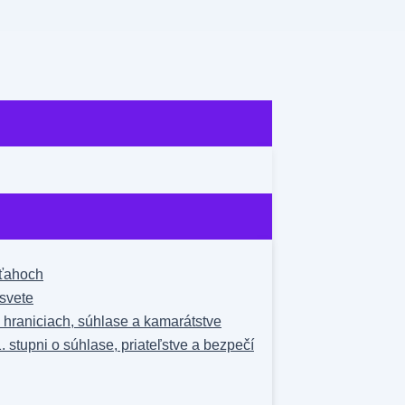
zťahoch
svete
o hraniciach, súhlase a kamarátstve
1. stupni o súhlase, priateľstve a bezpečí