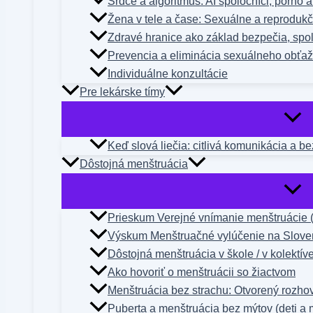
Srdce a algoritmus: AI spoločníci, porno 
Žena v tele a čase: Sexuálne a reproduk
Zdravé hranice ako základ bezpečia, spol
Prevencia a eliminácia sexuálneho obťa
Individuálne konzultácie
Pre lekárske tímy
Keď slová liečia: citlivá komunikácia a b
Dôstojná menštruácia
Prieskum Verejné vnímanie menštruácie 
Výskum Menštruačné vylúčenie na Slove
Dôstojná menštruácia v škole / v kolektív
Ako hovoriť o menštruácii so žiactvom
Menštruácia bez strachu: Otvorený rozho
Puberta a menštruácia bez mýtov (deti a 