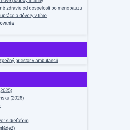
a nové podoby intimity
čné zdravie od dospelosti po menopauzu
upráce a dôvery v tíme
žovania
ezpečný priestor v ambulancii
(2025)
nsku (2026)
e
vor s dieťaťom
mládež)