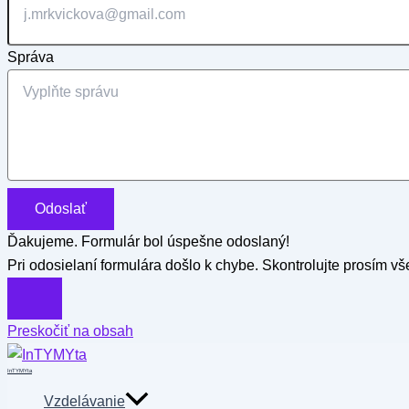
Správa
Odoslať
Ďakujeme. Formulár bol úspešne odoslaný!
Pri odosielaní formulára došlo k chybe. Skontrolujte prosím vše
Preskočiť na obsah
InTYMYta
Vzdelávanie