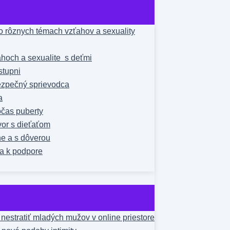
 rôznych témach vzťahov a sexuality
hoch a sexualite s deťmi
stupni
bezpečný sprievodca
a
čas puberty
vor s dieťaťom
ne a s dôverou
a k podpore
estratiť mladých mužov v online priestore