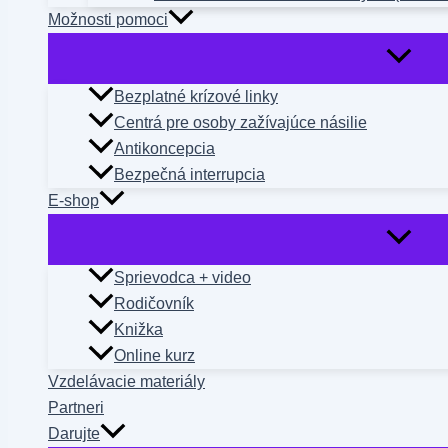
Možnosti pomoci
Bezplatné krízové linky
Centrá pre osoby zažívajúce násilie
Antikoncepcia
Bezpečná interrupcia
E-shop
Sprievodca + video
Rodičovník
Knižka
Online kurz
Vzdelávacie materiály
Partneri
Darujte