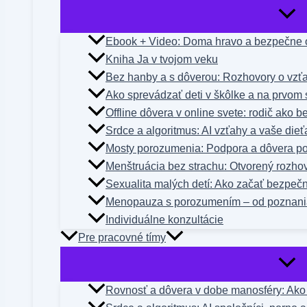
Ebook + Video: Doma hravo a bezpečne o
Kniha Ja v tvojom veku
Bez hanby a s dôverou: Rozhovory o vzťa
Ako sprevádzať deti v škôlke a na prvom 
Offline dôvera v online svete: rodič ako 
Srdce a algoritmus: AI vzťahy a vaše dieť
Mosty porozumenia: Podpora a dôvera po
Menštruácia bez strachu: Otvorený rozho
Sexualita malých detí: Ako začať bezpeč
Menopauza s porozumením – od poznani
Individuálne konzultácie
Pre pracovné tímy
Rovnosť a dôvera v dobe manosféry: Ako n