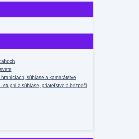
zťahoch
svete
o hraniciach, súhlase a kamarátstve
1. stupni o súhlase, priateľstve a bezpečí