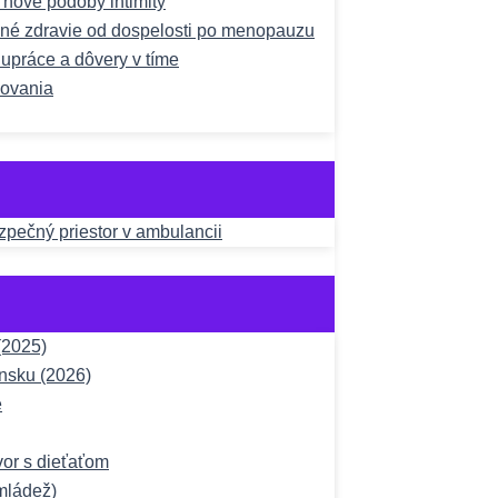
a nové podoby intimity
čné zdravie od dospelosti po menopauzu
upráce a dôvery v tíme
žovania
ezpečný priestor v ambulancii
(2025)
nsku (2026)
e
vor s dieťaťom
mládež)