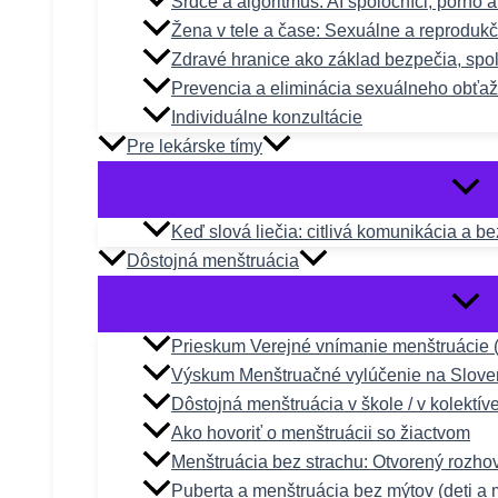
Srdce a algoritmus: AI spoločníci, porno 
Žena v tele a čase: Sexuálne a reproduk
Zdravé hranice ako základ bezpečia, spol
Prevencia a eliminácia sexuálneho obťa
Individuálne konzultácie
Pre lekárske tímy
Keď slová liečia: citlivá komunikácia a b
Dôstojná menštruácia
Prieskum Verejné vnímanie menštruácie 
Výskum Menštruačné vylúčenie na Slove
Dôstojná menštruácia v škole / v kolektív
Ako hovoriť o menštruácii so žiactvom
Menštruácia bez strachu: Otvorený rozho
Puberta a menštruácia bez mýtov (deti a 