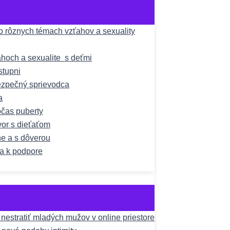
 rôznych témach vzťahov a sexuality
hoch a sexualite s deťmi
stupni
bezpečný sprievodca
a
čas puberty
vor s dieťaťom
ne a s dôverou
a k podpore
estratiť mladých mužov v online priestore