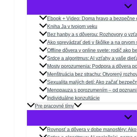
Ebook + Video: Doma hravo a bezpečne o
Kniha Ja v tvojom veku
Bez hanby a s dôverou: Rozhovory o vzťa
Ako sprevádzať deti v škôlke a na prvom 
Offline dôvera v online svete: rodič ako 
Srdce a algoritmus: AI vzťahy a vaše dieť
Mosty porozumenia: Podpora a dôvera po
Menštruácia bez strachu: Otvorený rozho
Sexualita malých detí: Ako začať bezpeč
Menopauza s porozumením – od poznani
Individuálne konzultácie
Pre pracovné tímy
Rovnosť a dôvera v dobe manosféry: Ako n