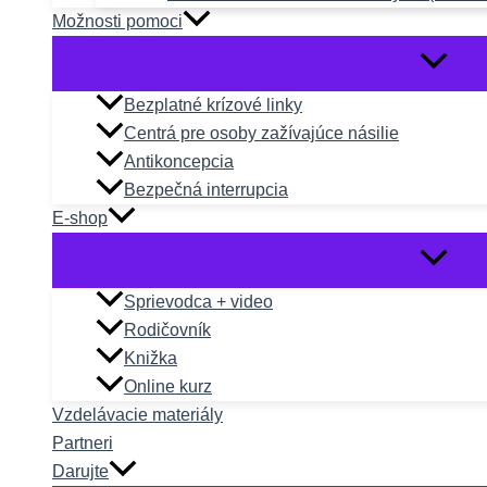
Možnosti pomoci
Bezplatné krízové linky
Centrá pre osoby zažívajúce násilie
Antikoncepcia
Bezpečná interrupcia
E-shop
Sprievodca + video
Rodičovník
Knižka
Online kurz
Vzdelávacie materiály
Partneri
Darujte