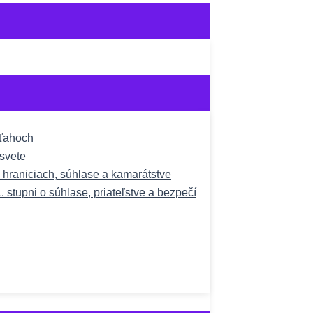
zťahoch
svete
o hraniciach, súhlase a kamarátstve
1. stupni o súhlase, priateľstve a bezpečí