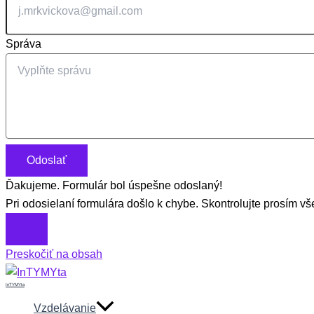
Správa
Odoslať
Ďakujeme. Formulár bol úspešne odoslaný!
Pri odosielaní formulára došlo k chybe. Skontrolujte prosím vše
Preskočiť na obsah
InTYMYta
Vzdelávanie