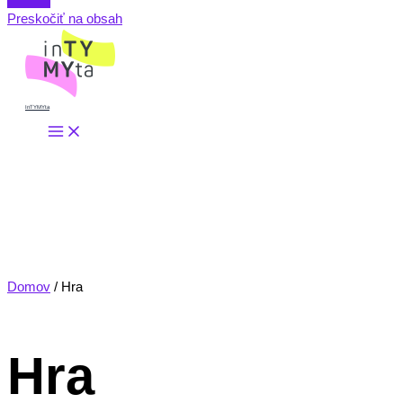
Preskočiť na obsah
InTYMYta
Domov
/ Hra
Hra