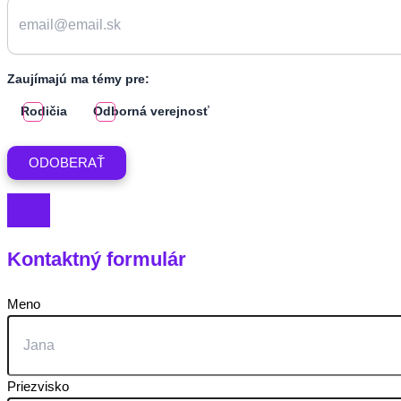
Zaujímajú ma témy pre:
Rodičia
Odborná verejnosť
Kontaktný formulár
Meno
Priezvisko